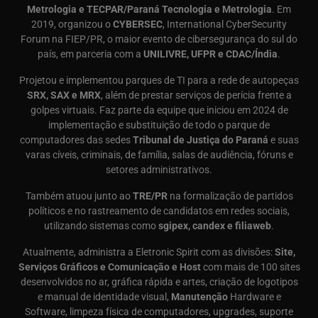
Metrologia e TECPAR/Paraná Tecnologia e Metrologia
. Em
2019, organizou o
CYBERSEC
, International CyberSecurity
Forum na FIEP/PR, o maior evento de cibersegurança do sul do
país, em parceria com a
UNILIVRE, UFPR e CDAC/Índia
.
Projetou e implementou parques de TI para a rede de autopeças
SRX, SAX e MRX
, além de prestar serviços de perícia frente a
golpes virtuais. Faz parte da equipe que iniciou em 2024 de
implementação e substituição de todo o parque de
computadores das sedes
Tribunal de Justiça do Paraná
e suas
varas cíveis, criminais, de família, salas de audiência, fóruns e
setores administrativos.
Também atuou junto ao
TRE/PR
na formalização de partidos
políticos e no rastreamento de candidatos em redes sociais,
utilizando sistemas como
sgipex, candex e filiaweb
.
Atualmente, administra a Eletronic Spirit com as divisões:
Site,
Serviços Gráficos e Comunicação e Host
com mais de 100 sites
desenvolvidos no ar, gráfica rápida e artes, criação de logotipos
e manual de identidade visual,
Manutenção
Hardware e
Software, limpeza física de computadores, upgrades, suporte