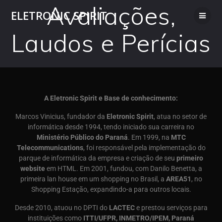
Avaliações,
ELETRONIC SPIRIT
Laudos e Perícias
A Eletronic Spirit e Base de conhecimento:
Marcos Vinicius, fundador da
Eletronic Spirit
, atua no setor de
informática desde 1994, tendo iniciado sua carreira no
Ministério Público do Paraná
. Em 1999, na
MTC
Telecommunications
, foi responsável pela implementação do
parque de informática da empresa e criação de seu
primeiro
website
em HTML. Em 2001, fundou, com Danilo Benetta, a
primeira lan house em um shopping no Brasil, a
AREA51
, no
Shopping Estação, expandindo-a para outros locais.
Desde 2010, atuou no DPTI do
LACTEC
e prestou serviços para
instituições como
ITTI/UFPR, INMETRO/IPEM, Paraná